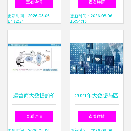
查看详情
查看详情
模式的市场营销洞
源，精准客资尽在
更新时间：2026-08-06
更新时间：2026-08-06
17:12:24
15:54:43
察
掌握
运营商大数据的价
2021年大数据与区
值思考与中国电信
块链产业发展试点
查看详情
查看详情
智慧畜牧实践案例
示范项目申报正式
更新时间：2026-08-06
更新时间：2026-08-06