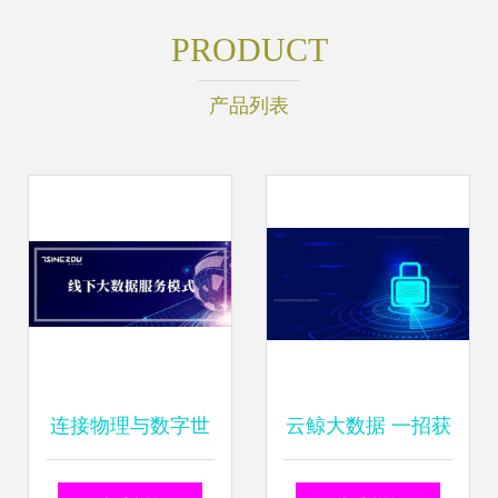
PRODUCT
产品列表
连接物理与数字世
云鲸大数据 一招获
界 线下大数据服务
取运营商全网用户