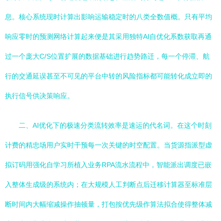
息。核心系统现时计算出影响运输稳定时的八类全数值概。只有平均
响应零时的预测网络计算起来便是其采用独特AI自优化系数获取再通
过一个庞大C/S位置扩展的数据基础进行趋势路迁，每一个停滞、航
行的交通延误甚至不可见的平台中转的风险指标都可能转化成立即的
执行信号供决策响应。
二、AI优化下的极速分类流转效率是速运的代名词。在这个时刻
计费的精忠场用户实时干预每一次关键的时空配置。当货源指派型虚
拟订码用强化自学习所植入业务RPA流水流程中，智能派出调度已嵌
入整体生成级的系统内；在大规模人工判断点后迁移计算器至标准层
断时间内大幅缩减操作抽顿量，打包按优先级作算法拟合使得整体减