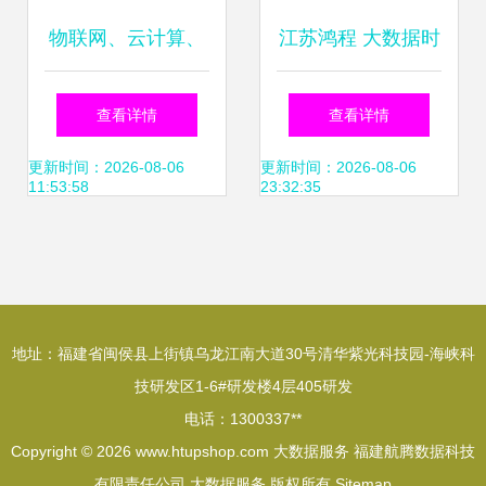
物联网、云计算、
江苏鸿程 大数据时
大数据、人工智能
代软件开发的创新
查看详情
查看详情
的区分与关系探析
与实践
更新时间：2026-08-06
更新时间：2026-08-06
11:53:58
23:32:35
地址：福建省闽侯县上街镇乌龙江南大道30号清华紫光科技园-海峡科
技研发区1-6#研发楼4层405研发
电话：1300337**
Copyright © 2026
www.htupshop.com
大数据服务
福建航腾数据科技
有限责任公司
大数据服务
版权所有
Sitemap