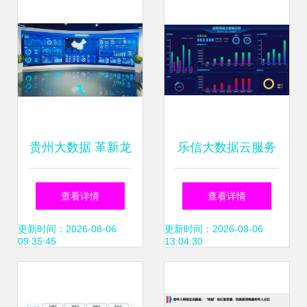
服务品牌”殊荣
贵州大数据 革新龙
乐信大数据云服务
湖智慧服务，重塑
解决方案 赋能软件
查看详情
查看详情
未来生活品质
开发的新范式
更新时间：2026-08-06
更新时间：2026-08-06
09:35:45
13:04:30