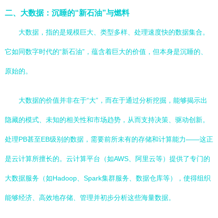
二、大数据：沉睡的“新石油”与燃料
大数据，指的是规模巨大、类型多样、处理速度快的数据集合。
它如同数字时代的“新石油”，蕴含着巨大的价值，但本身是沉睡的、
原始的。
大数据的价值并非在于“大”，而在于通过分析挖掘，能够揭示出
隐藏的模式、未知的相关性和市场趋势，从而支持决策、驱动创新。
处理PB甚至EB级别的数据，需要前所未有的存储和计算能力——这正
是云计算所擅长的。云计算平台（如AWS、阿里云等）提供了专门的
大数据服务（如Hadoop、Spark集群服务、数据仓库等），使得组织
能够经济、高效地存储、管理并初步分析这些海量数据。