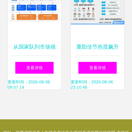
从国家队到市场领
重阳佳节热度飙升
航者 中科闻歌获D
338%，银发经
查看详情
查看详情
轮两亿元融资，引
济“软”实力持续升
更新时间：2026-08-06
更新时间：2026-08-06
08:57:14
23:10:48
领企业级大数据智
温
能服务新浪潮