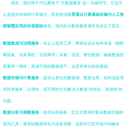
现在，我们终于可以聚焦于“大数据服务”这一关键环节。它远不
止是提供存储和计算能力，而是扮演着
贯通云计算基础设施与人工智
能智慧应用的价值枢纽
角色。现代的大数据服务通常包含以下层次：
数据集成与治理服务
：在云上提供工具，帮助企业从各种来源（物联
网设备、业务系统、互联网等）采集、清洗、整合数据，确保数据的
质量和一致性，形成可用的数据资产。这是所有分析的基础。
数据存储与计算服务
：提供云原生的数据湖、数据仓库、实时流处理
等托管服务，以弹性、高可用的方式解决大数据“存得住、算得快”的
问题。
数据分析与洞察服务
：提供从BI报表、交互式查询到复杂数据挖掘的
系列工具，将原始数据转化为业务洞察。这部分已经开始与AI融合，